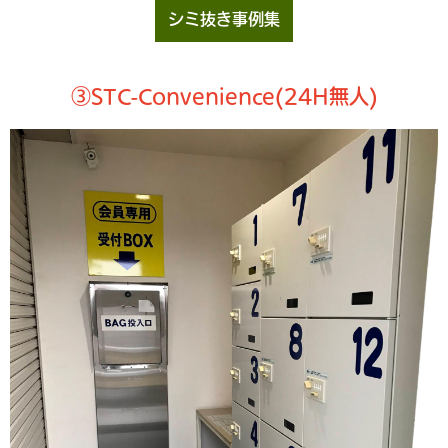
シミ抜き事例集
③STC-Convenience(24H無人)