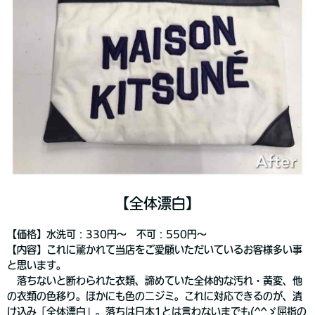
【全体漂白】
【価格】水洗可：330円～ 不可：550円～
【内容】これに驚かれて当店をご愛顧いただいているお客様多い事
と思います。
落ちないと断わられた衣類、諦めていた全体的な汚れ・黄変、他
の衣類の色移り。ほかにも色のニジミ。これに対応できるのが、漬
け込み「全体漂白」。落ちは日本1とは言わないまでも(^^ゞ屈指の