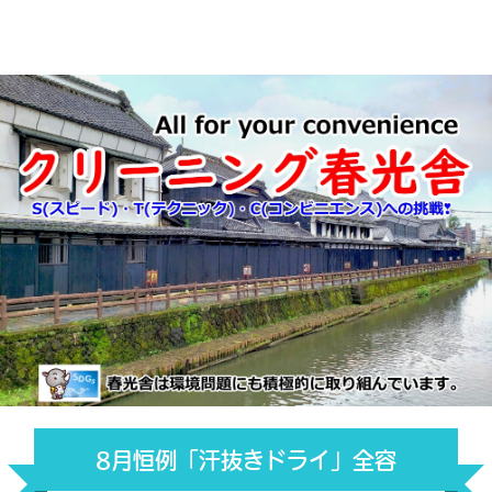
8月恒例「汗抜きドライ」全容